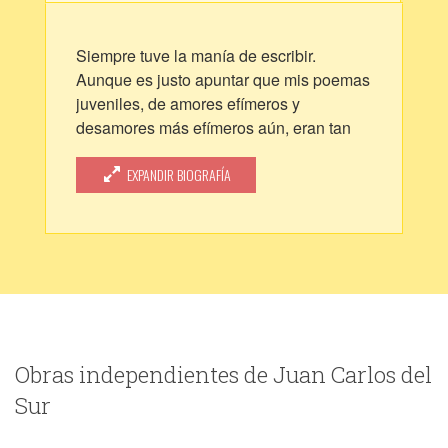
Siempre tuve la manía de escribir.
Aunque es justo apuntar que mis poemas
juveniles, de amores efímeros y
desamores más efímeros aún, eran tan
empalagosos como faltos de
imaginación. Afortunadamente, los perdí
EXPANDIR BIOGRAFÍA
(supongo y espero que sus receptoras,
también).
Ya más adulto, en los primeros relatos y
cuentos que me fueron surgiendo
prevaleció más el cerebro y la
observación que la sensiblería. Por
entonces, también tenía un repertorio
paralelo de textos menos literarios, pero
Obras independientes de Juan Carlos del
más rentables: dictámenes contables,
Sur
informes, contratos… cosas de la
profesión que no despiertan pasiones