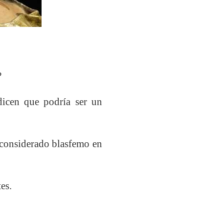
?
cen que podría ser un
 considerado blasfemo en
es.