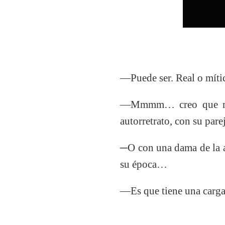
―Puede ser. Real o míti
―Mmmm… creo que me d
autorretrato, con su parej
─O con una dama de la a
su época…
―Es que tiene una carga 