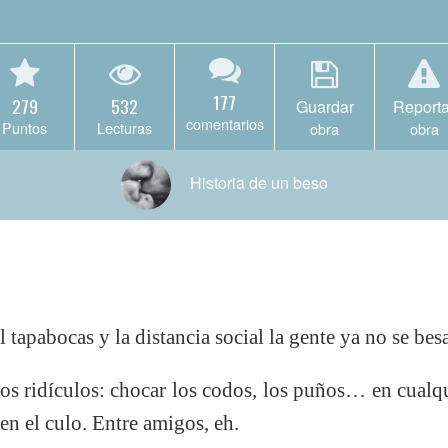
177
279
532
Guardar
Reporta
comentarios
Puntos
Lecturas
obra
obra
Historia de un beso
 tapabocas y la distancia social la gente ya no se bes
os ridículos: chocar los codos, los puños… en cual
en el culo. Entre amigos, eh.