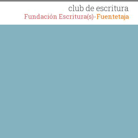
club de escritura
Fundación Escritura(s)-
Fuentetaja