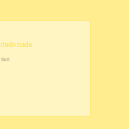
ontado nada
fácil