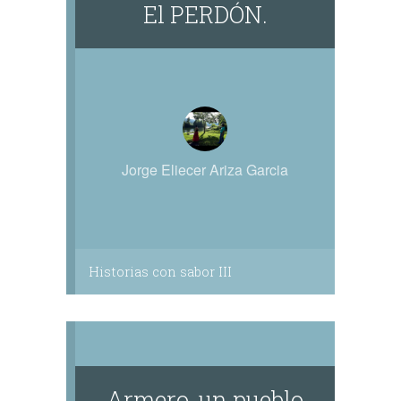
El PERDÓN.
Jorge Eliecer Ariza Garcia
Historias con sabor III
Armero, un pueblo