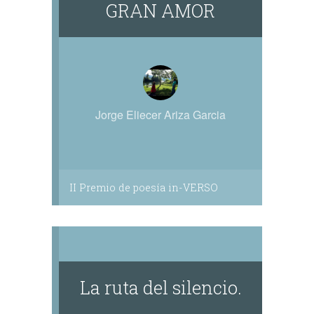
GRAN AMOR
Jorge Eliecer Ariza Garcia
II Premio de poesía in-VERSO
La ruta del silencio.