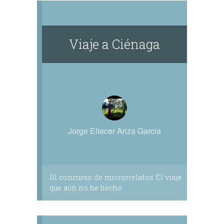
Viaje a Ciénaga
Jorge Eliecer Ariza Garcia
III concurso de microrrelatos El viaje
que aún no he hecho