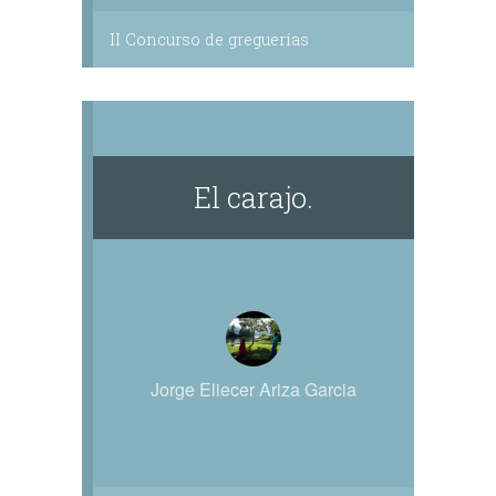
II Concurso de greguerías
El carajo.
Jorge Eliecer Ariza Garcia