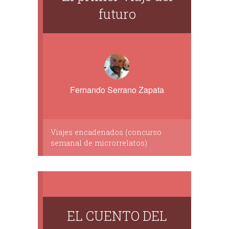
futuro
Fernando Serrano Zapata
Viajes encadenados (concurso
semanal de microrrelatos)
EL CUENTO DEL