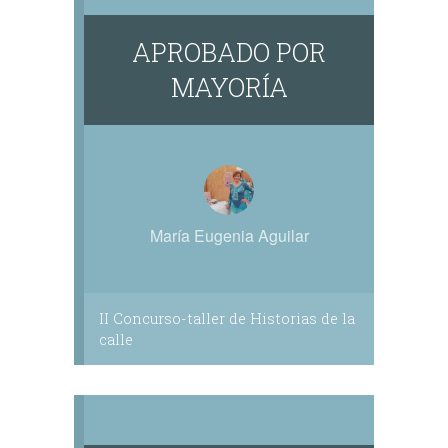
APROBADO POR
MAYORÍA
María Eugenia Aguilar
II Concurso-taller de Historias de la
calle