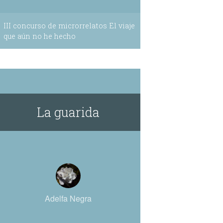
III concurso de microrrelatos El viaje
que aún no he hecho
La guarida
Adelfa Negra