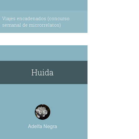
Viajes encadenados (concurso
semanal de microrrelatos)
Huida
Adelfa Negra