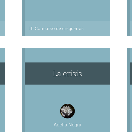
III Concurso de greguerías
La crisis
Adelfa Negra