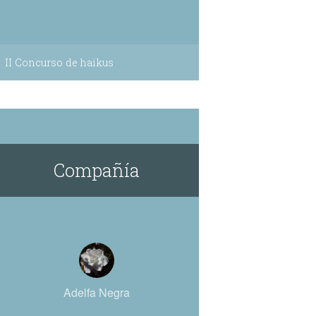
II Concurso de haikus
Compañía
Adelfa Negra