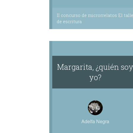
II concurso de microrrelatos El talle
de escritura
Margarita, ¿quién so
yo?
Adelfa Negra