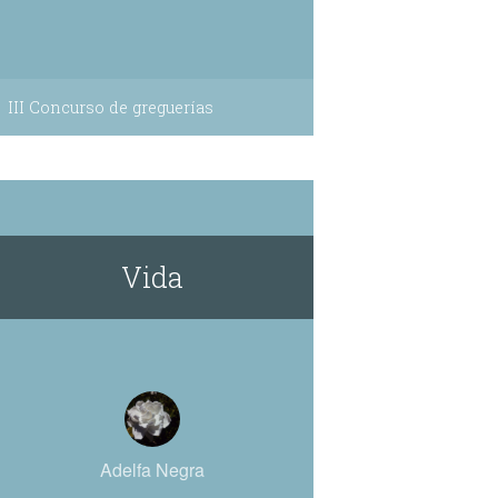
III Concurso de greguerías
Vida
Adelfa Negra