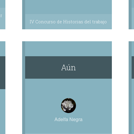
r
IV Concurso de Historias del trabajo
y
Aún
Adelfa Negra