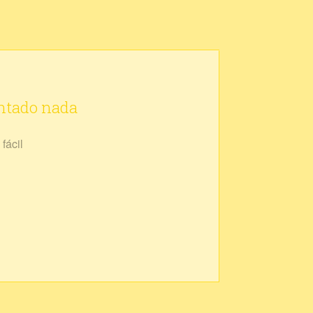
ontado nada
fácil