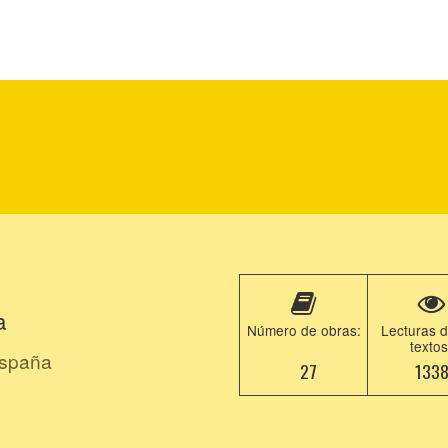
a
Número de obras:
Lecturas d
textos
España
27
133