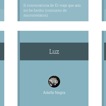
II convocatoria de El viaje que aún
no he hecho (concurso de
microrrelatos)
Luz
Adelfa Negra