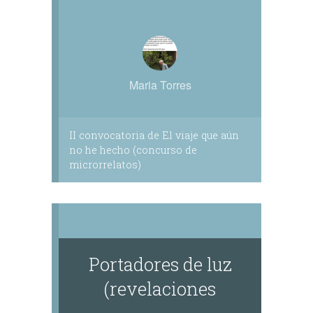
Maria Torres
II convocatoria de El viaje que aún
no he hecho (concurso de
microrrelatos)
Portadores de luz
(revelaciones