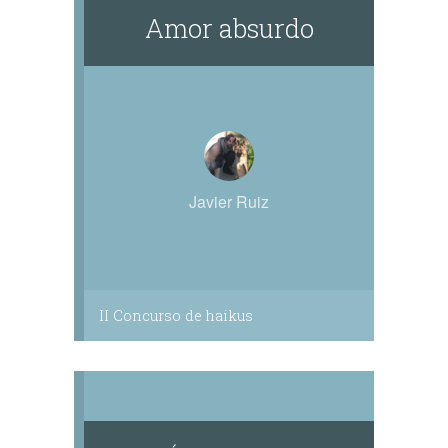
Amor absurdo
Javier Ruiz
II Concurso de haikus