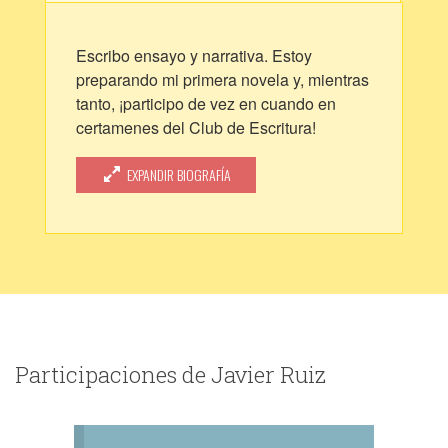
Escribo ensayo y narrativa. Estoy
preparando mi primera novela y, mientras
tanto, ¡participo de vez en cuando en
certamenes del Club de Escritura!
También tengo un blog que aúna
EXPANDIR BIOGRAFÍA
literatura, animalismo y columnas de
opinión: Doblando tentáculos.
https://www.doblandotentaculos.com/
Participaciones de Javier Ruiz