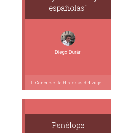
españolas"
Diego Durán
III Concurso de Historias del viaje
Penélope