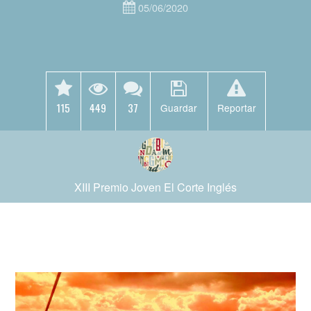
05/06/2020
115
449
37
Guardar
Reportar
XIII Premio Joven El Corte Inglés