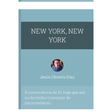
NEW YORK, NEW
YORK
Jesús Oliveira Díaz
II convocatoria de El viaje que aún
no he hecho (concurso de
microrrelatos)