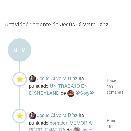
Actividad reciente de Jesús Oliveira Díaz
AHORA
Jesús Oliveira Díaz
ha
Hace
puntuado
UN TRABAJO EN
199
semanas
DISNEYLAND
de
💖Sofy💖
Jesús Oliveira Díaz
ha
Hace
puntuado
borrador: MEMORIA
199
PROBLEMÁTICA
de
javier