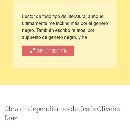
Lector de todo tipo de literatura, aunque
últimamente me inclino más por el genero
negro. También escribo relatos, por
supuesto de genero negro, y he
comenzado mi segunda novela.
Aparte de esto, entre otras muchas cosas,
EXPANDIR BIOGRAFÍA
me gusta el jazz, el baloncesto y
aprender. Estudio Antropología por la
UNED, aunque este curso no me he
matriculado para disponer de más tiempo
para escribir.
Obras independientes de Jesús Oliveira
Díaz