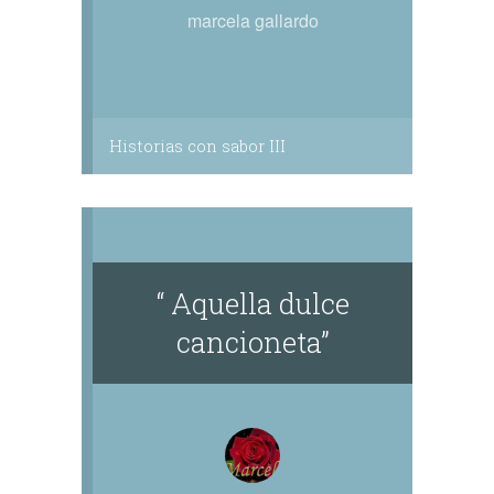
marcela gallardo
Historias con sabor III
“ Aquella dulce
cancioneta”