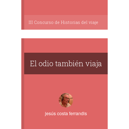
III Concurso de Historias del viaje
El odio también viaja
jesús costa ferrandis