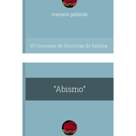
marcela gallardo
VI Concurso de Historias de familia
“Abismo”