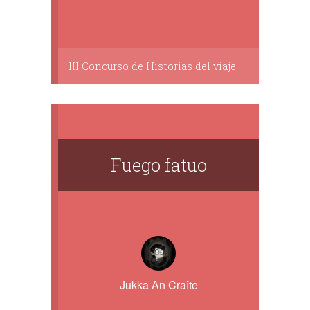
III Concurso de Historias del viaje
Fuego fatuo
Jukka An Craîte