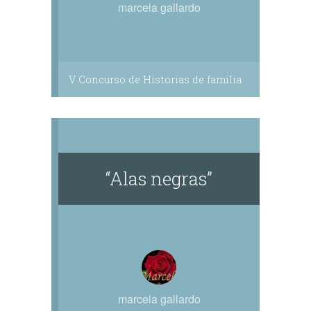
marcela gallardo
V Concurso de Historias de familia
“Alas negras”
marcela gallardo