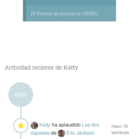
III Premio de poesía in-VERSO
Actividad reciente de Katty
AHORA
Katty
ha aplaudido
Las dos
Hace 78
espadas
de
Eric Jackson
semanas