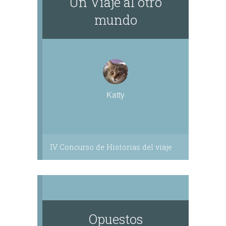
Un Viaje al otro
mundo
Katty
IV Concurso de Historias del viaje
Opuestos