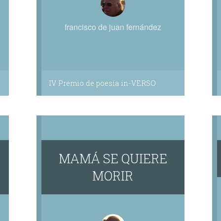
francisco de juan fernández
IV Premio de poesía in-VERSO
MAMÁ SE QUIERE
MORIR