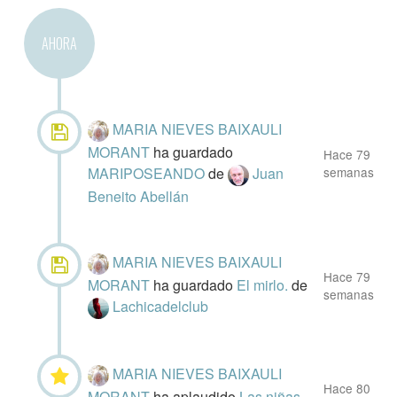
AHORA
MARIA NIEVES BAIXAULI
MORANT
ha guardado
Hace 79
MARIPOSEANDO
de
Juan
semanas
Beneito Abellán
MARIA NIEVES BAIXAULI
Hace 79
MORANT
ha guardado
El mirlo.
de
semanas
Lachicadelclub
MARIA NIEVES BAIXAULI
Hace 80
MORANT
ha aplaudido
Las niñas