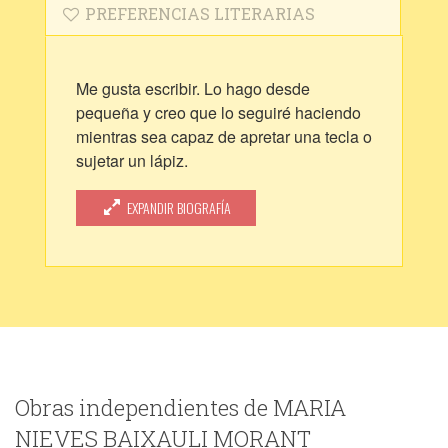
PREFERENCIAS LITERARIAS
Me gusta escribir. Lo hago desde
pequeña y creo que lo seguiré haciendo
mientras sea capaz de apretar una tecla o
sujetar un lápiz.
Por timidez o por pereza, nunca me he
atrevido a presentar mis relatos en
EXPANDIR BIOGRAFÍA
ningún sitio. Ahora quiero hacerlo,
animada por mis profesores que insisten
en aquello de "escribimos para que nos
lean".
He de aclarar que asisto al taller de
narrativa que proporciona la Universidad
de Valencia en abierto, (Nau gran) donde
también estoy matriculada en el itinerario
Obras independientes de MARIA
de filosofía segundo curso, después de
NIEVES BAIXAULI MORANT