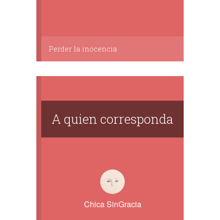
Perder la inocencia
A quien corresponda
Chica SinGracia