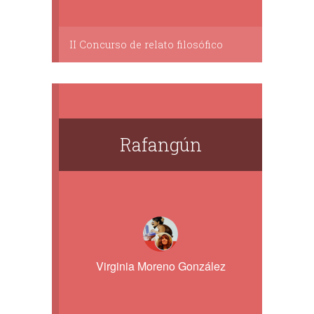
II Concurso de relato filosófico
Rafangún
Virginia Moreno González