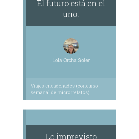
El futuro está en el
uno.
Lola Orcha Soler
Viajes encadenados (concurso
semanal de microrrelatos)
Lo imprevisto