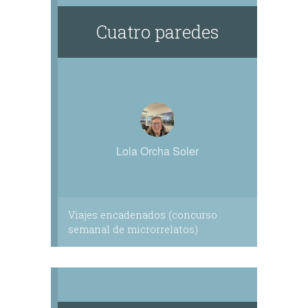
Cuatro paredes
Lola Orcha Soler
Viajes encadenados (concurso
semanal de microrrelatos)