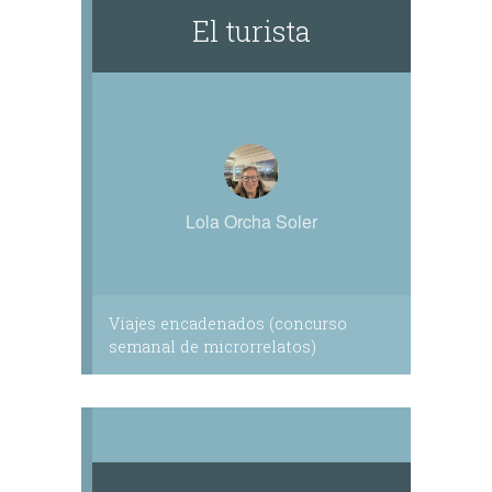
El turista
Lola Orcha Soler
Viajes encadenados (concurso
semanal de microrrelatos)