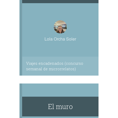
Lola Orcha Soler
Viajes encadenados (concurso
semanal de microrrelatos)
El muro