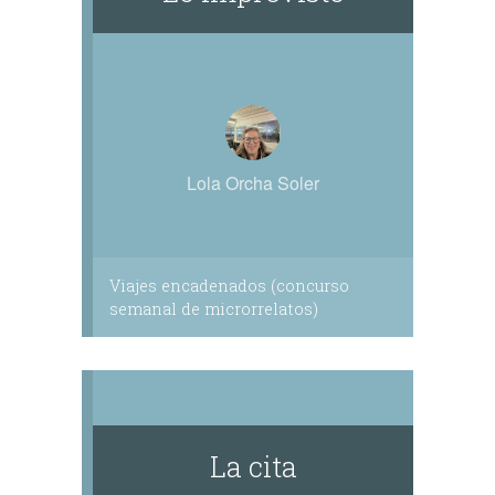
Lola Orcha Soler
Viajes encadenados (concurso
semanal de microrrelatos)
La cita