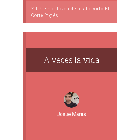
XII Premio Joven de relato corto El
Corte Inglés
A veces la vida
Josué Mares