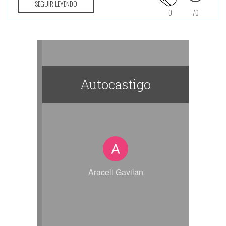
SEGUIR LEYENDO
0
70
Autocastigo
Araceli Gavilan