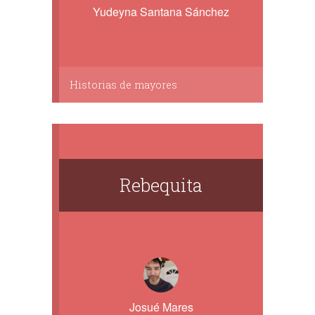
Yudeyna Santana Sánchez
Historias de mayores
Rebequita
Josué Mares