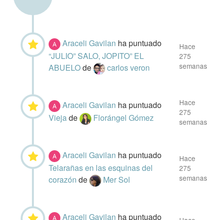
Araceli Gavilan
ha puntuado
Hace
“JULIO” SALO, JOPITO” EL
275
semanas
ABUELO
de
carlos veron
Hace
Araceli Gavilan
ha puntuado
275
Vieja
de
Florángel Gómez
semanas
Araceli Gavilan
ha puntuado
Hace
Telarañas en las esquinas del
275
semanas
corazón
de
Mer Sol
Araceli Gavilan
ha puntuado