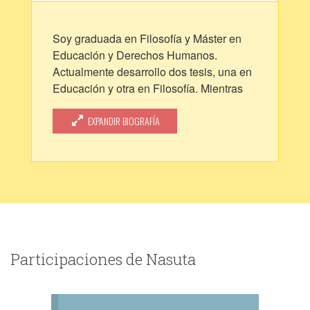
Soy graduada en Filosofía y Máster en
Educación y Derechos Humanos.
Actualmente desarrollo dos tesis, una en
Educación y otra en Filosofía. Mientras
tanto trabajo de profesora interina en la
Universidad de Cádiz. Entre la escritura
EXPANDIR BIOGRAFÍA
de artículos intento buscar hueco para
contar historias, que es lo que realmente
me hace feliz.
Participaciones de Nasuta