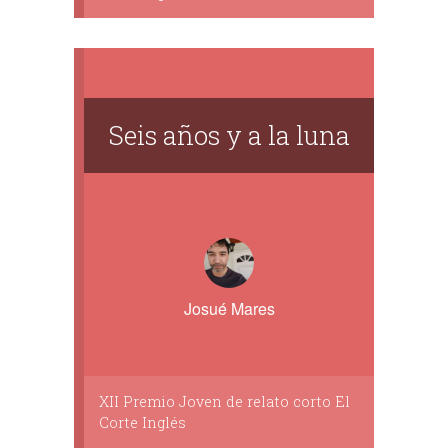
Seis años y a la luna
Josué Mares
XII Premio Joven de relato corto El
Corte Inglés