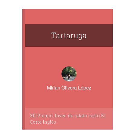
Tartaruga
Mirian Olivera López
XII Premio Joven de relato corto El
Corte Inglés