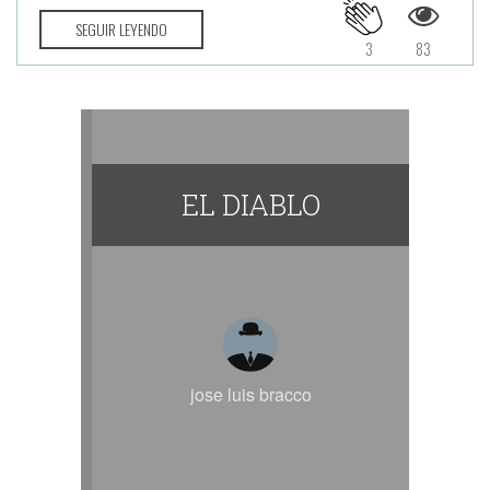
SEGUIR LEYENDO
3
83
EL DIABLO
jose luis bracco