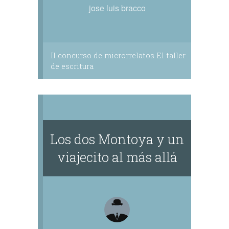
jose luis bracco
II concurso de microrrelatos El taller
de escritura
Los dos Montoya y un
viajecito al más allá