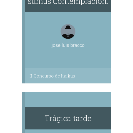
sumus.Contemplacion.
jose luis bracco
II Concurso de haikus
Trágica tarde