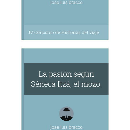
jose luis bracco
IV Concurso de Historias del viaje
La pasión según
Séneca Itzá, el mozo.
jose luis bracco