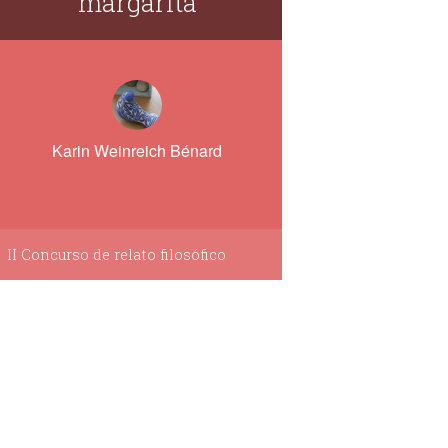
margarita
Karin Weinreich Bénard
II Concurso de relato filosófico