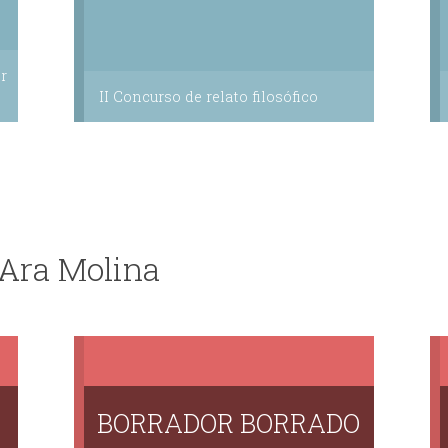
r
II Concurso de relato filosófico
 Ara Molina
BORRADOR BORRADO