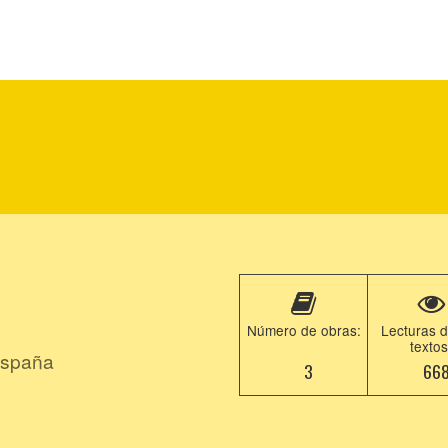
Número de obras:
Lecturas d
textos
spaña
3
66