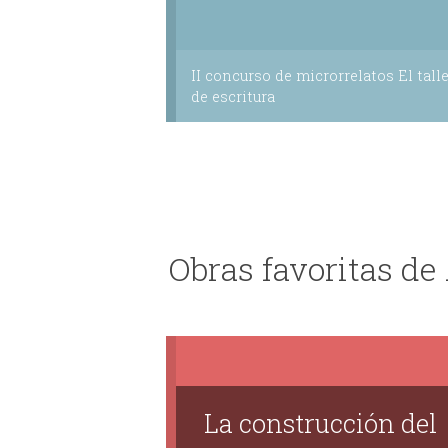
II concurso de microrrelatos El talle
de escritura
Obras favoritas de
La construcción del