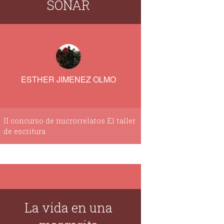
SOÑAR
ESTHER JIMENEZ OLMO
II concurso de microrrelatos El taller
de escritura
La vida en una