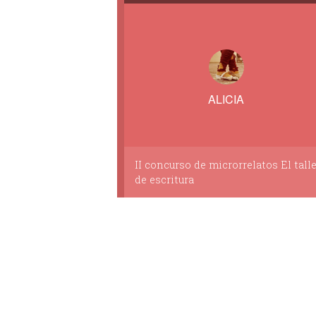
ALICIA
II concurso de microrrelatos El talle
de escritura