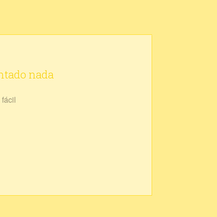
ontado nada
fácil