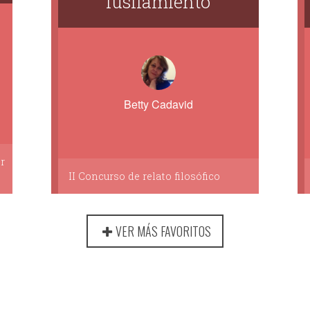
fusilamiento
Betty Cadavid
r
II Concurso de relato filosófico
VER MÁS FAVORITOS