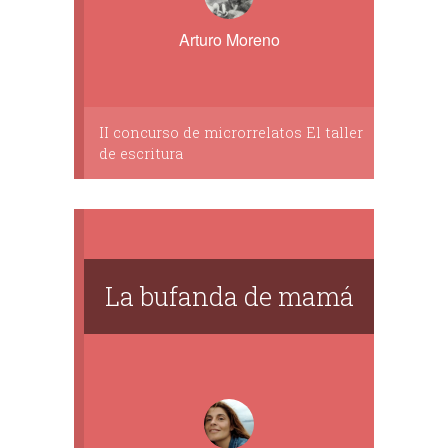
Arturo Moreno
II concurso de microrrelatos El taller
de escritura
La bufanda de mamá