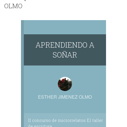
OLMO
APRENDIENDO A
SOÑAR
ESTHER JIMENEZ OLMO
II concurso de microrrelatos El taller
de escritura