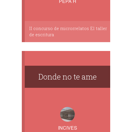
PEPA H
II concurso de microrrelatos El taller
de escritura
Donde no te ame
INCIVES