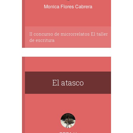
Monica Flores Cabrera
II concurso de microrrelatos El taller
de escritura
El atasco