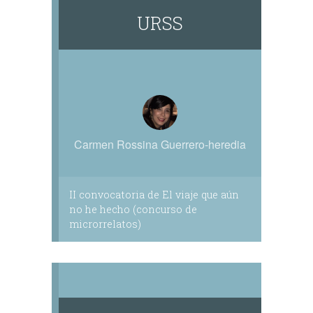
URSS
Carmen Rossina Guerrero-heredia
II convocatoria de El viaje que aún
no he hecho (concurso de
microrrelatos)