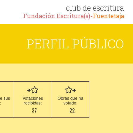
club de escritura
Fundación Escritura(s)-
Fuentetaja
PERFIL PÚBLICO
e sus
Votaciones
Obras que ha
:
recibidas:
votado:
1
37
22