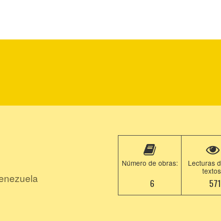
Número de obras:
Lecturas d
textos
Venezuela
6
57