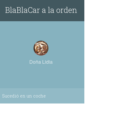
BlaBlaCar a la orden
Doña Lidia
Sucedió en un coche