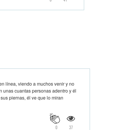
en línea, viendo a muchos venir y no
on unas cuantas personas adentro y él
us piernas, él ve que lo miran
0
37