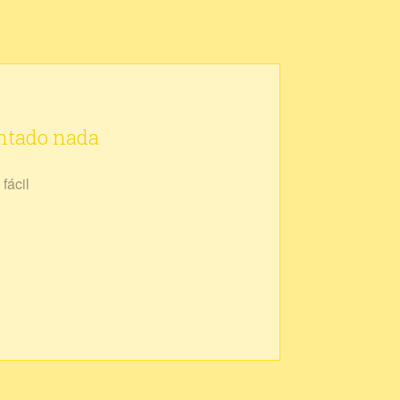
ontado nada
fácil