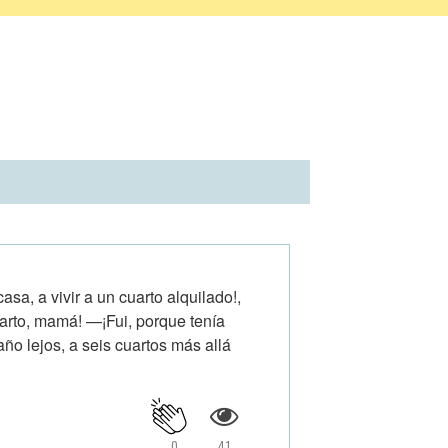
sa, a vivir a un cuarto alquilado!,
uarto, mamá! —¡Fui, porque tenía
año lejos, a seis cuartos más allá
0
41