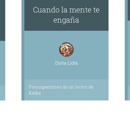
Cuando la mente te
engaña
Doña Lidia
Preocupaciones de un lector de
Kafka