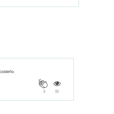
 costeño.
0
89