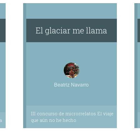
El glaciar me llama
Beatriz Navarro
III concurso de microrrelatos El viaje
a
que aún no he hecho