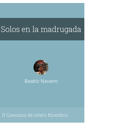
Solos en la madrugada
Beatriz Navarro
II Concurso de relato filosófico