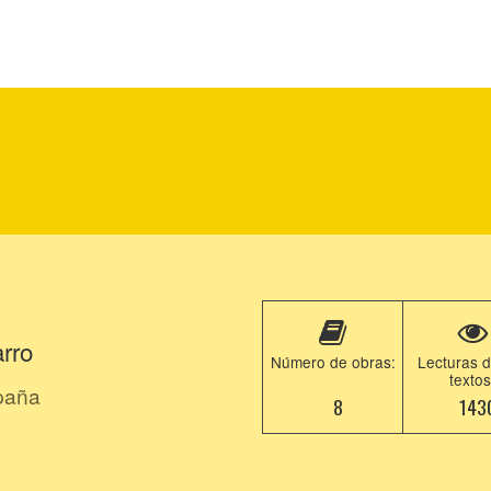
arro
Número de obras:
Lecturas d
textos
paña
8
143