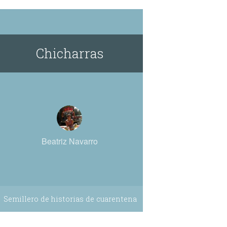
Chicharras
Beatriz Navarro
Semillero de historias de cuarentena