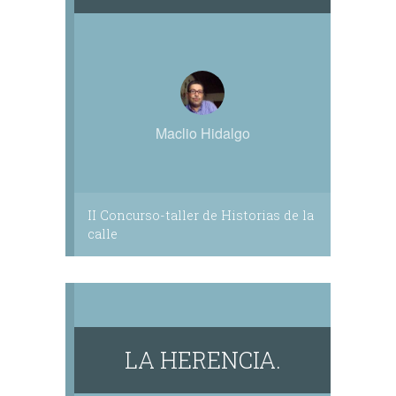
Maclio Hidalgo
II Concurso-taller de Historias de la
calle
LA HERENCIA.