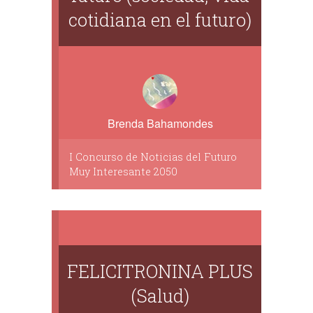
cotidiana en el futuro)
Brenda Bahamondes
I Concurso de Noticias del Futuro
Muy Interesante 2050
FELICITRONINA PLUS
(Salud)