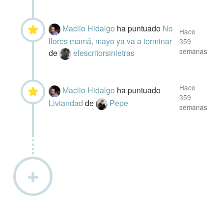
Maclio Hidalgo
ha puntuado
No
Hace
llores mamá, mayo ya va a terminar
359
semanas
de
elescritorsinletras
Hace
Maclio Hidalgo
ha puntuado
359
Liviandad
de
Pepe
semanas