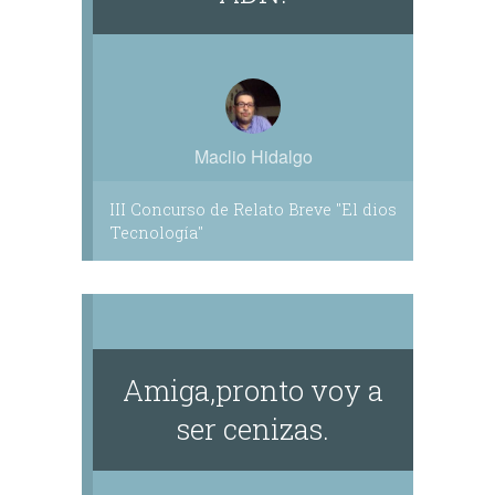
Maclio Hidalgo
III Concurso de Relato Breve "El dios
Tecnología"
Amiga,pronto voy a
ser cenizas.