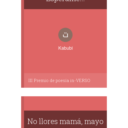
Kabubi
III Premio de poesía in-VERSO
No llores mamá, mayo