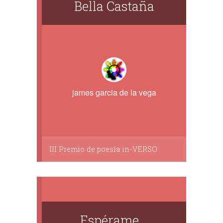
Bella Castaña
james garcia de la vega
III Premio de poesía in-VERSO
Espérame...