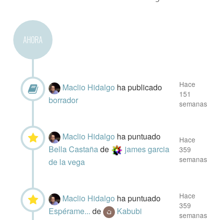
AHORA
Hace
Maclio Hidalgo
ha publicado
151
borrador
semanas
Maclio Hidalgo
ha puntuado
Hace
Bella Castaña
de
james garcia
359
semanas
de la vega
Hace
Maclio Hidalgo
ha puntuado
359
Espérame...
de
Kabubi
semanas