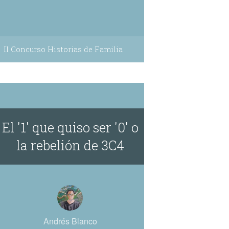
II Concurso Historias de Familia
El '1' que quiso ser '0' o
la rebelión de 3C4
Andrés Blanco