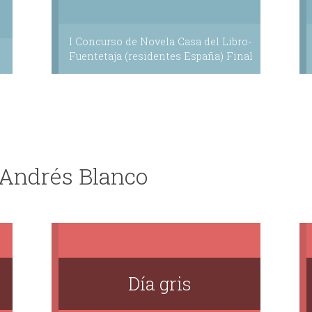
I Concurso de Novela Casa del Libro-
Fuentetaja (residentes España) Final
 Andrés Blanco
Día gris