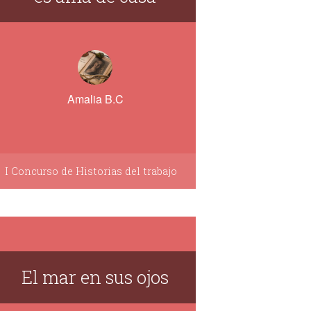
Amalia B.C
I Concurso de Historias del trabajo
El mar en sus ojos