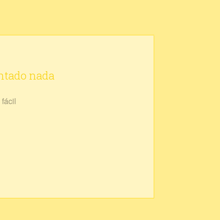
ontado nada
fácil