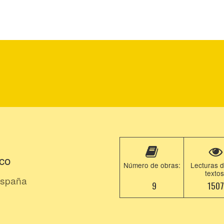
co
Número de obras:
Lecturas d
textos
spaña
9
150