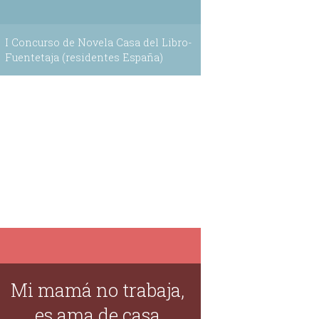
I Concurso de Novela Casa del Libro-
Fuentetaja (residentes España)
Mi mamá no trabaja,
es ama de casa