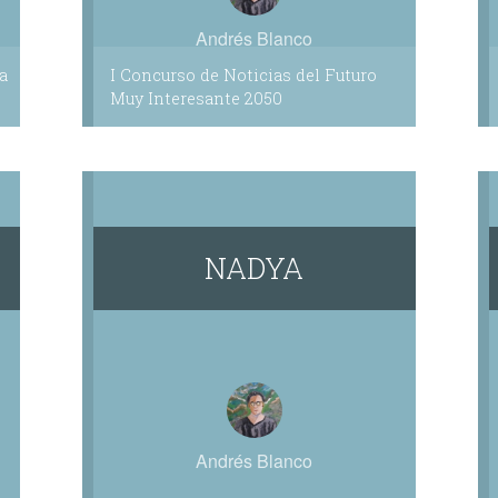
Andrés Blanco
a
I Concurso de Noticias del Futuro
Muy Interesante 2050
NADYA
Andrés Blanco