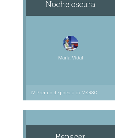
Noche oscura
Maria Vidal
IV Premio de poesía in-VERSO
Renacer