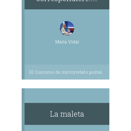
Maria Vidal
III Concurso de microrrelato postal
La maleta