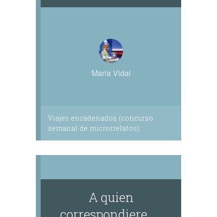
Maria Vidal
Viajes encadenados (concurso
semanal de microrrelatos)
A quien
correspondiere.....