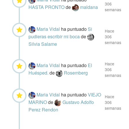
306
HASTA PRONTO
de
maldana
semanas
Maria Vidal
ha puntuado
Si
Hace
pudieras escribir mi boca
de
306
semanas
Silvia Salame
Hace
Maria Vidal
ha puntuado
El
306
Huésped.
de
Rosemberg
semanas
Maria Vidal
ha puntuado
VIEJO
Hace
MARINO
de
Gustavo Adolfo
306
semanas
Perez Rendon