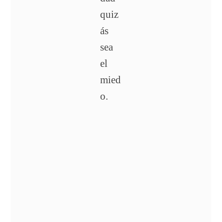
quiz
ás
sea
el
mied
o.