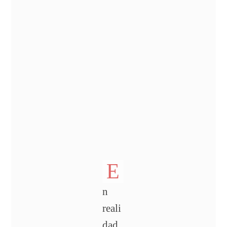
E
n
reali
dad