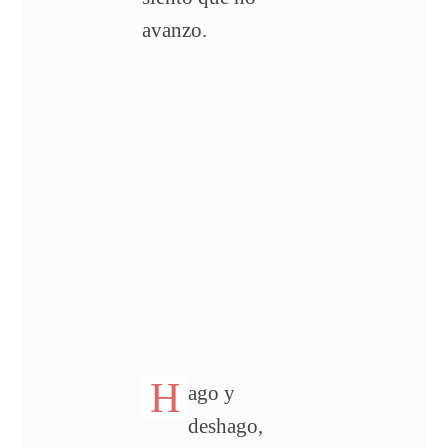
avanzo.
H
ago y
deshago,