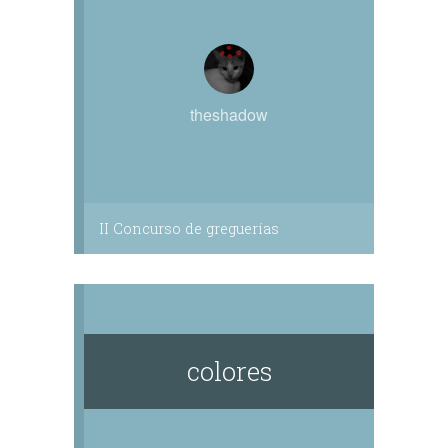
theshadow
II Concurso de greguerías
colores