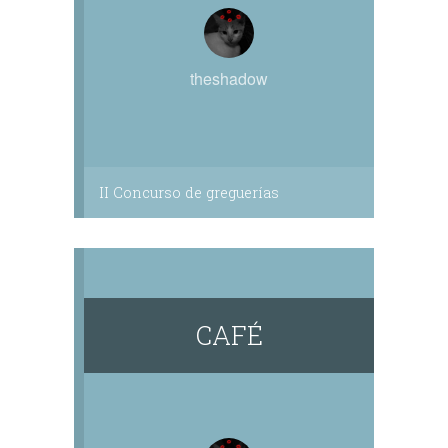
theshadow
II Concurso de greguerías
CAFÉ