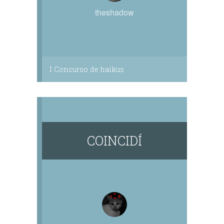
theshadow
I Concurso de haikus
COINCIDÍ