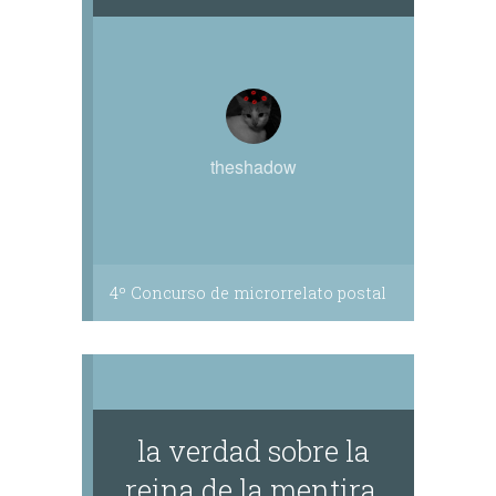
theshadow
4º Concurso de microrrelato postal
la verdad sobre la
reina de la mentira.