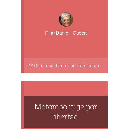
Pilar Daniel i Gubert
4º Concurso de microrrelato postal
Motombo ruge por
libertad!