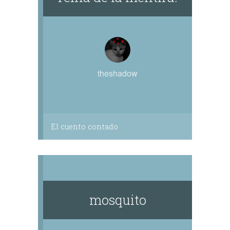
theshadow
El cuento contado
mosquito