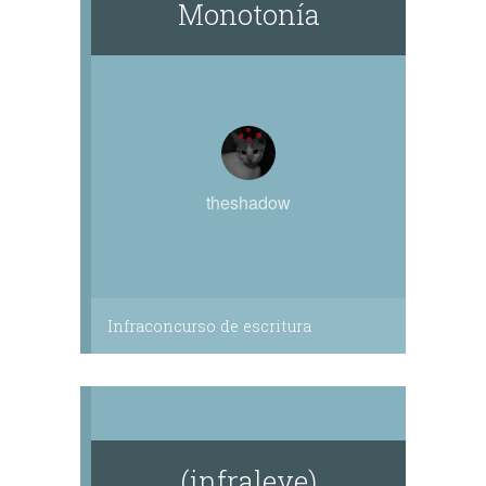
Monotonía
theshadow
Infraconcurso de escritura
(infraleve)