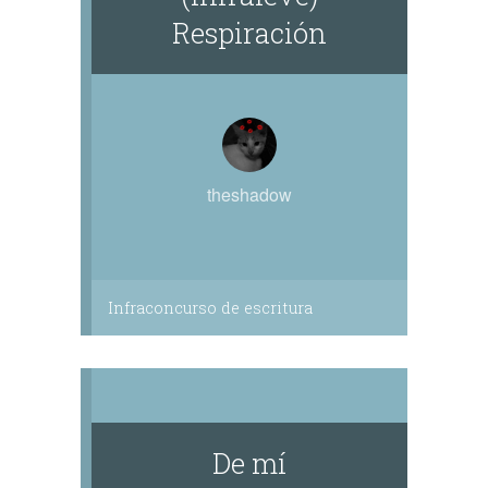
Respiración
theshadow
Infraconcurso de escritura
De mí