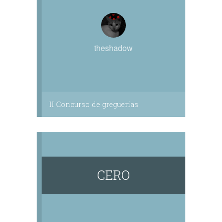
theshadow
II Concurso de greguerías
CERO