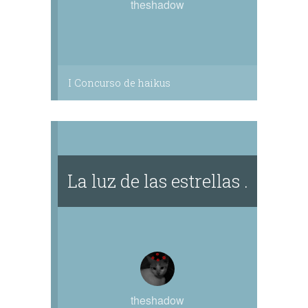
theshadow
I Concurso de haikus
La luz de las estrellas .
theshadow