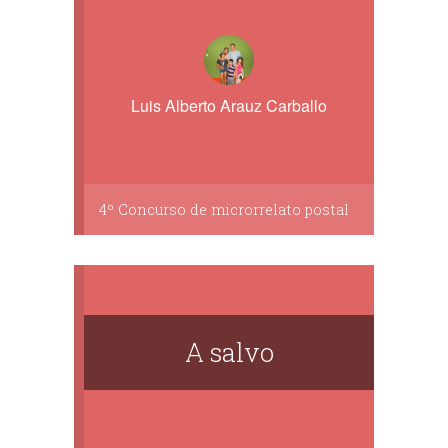
Luis Alberto Arauz Carballo
4º Concurso de microrrelato postal
A salvo