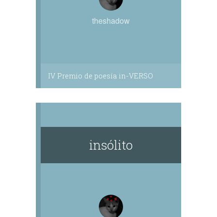
theshadow
IV Premio de poesía in-VERSO
insólito