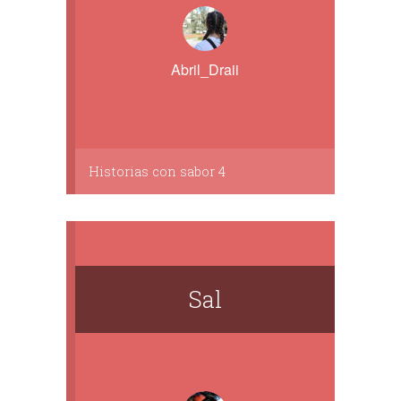
Abril_Draii
Historias con sabor 4
Sal