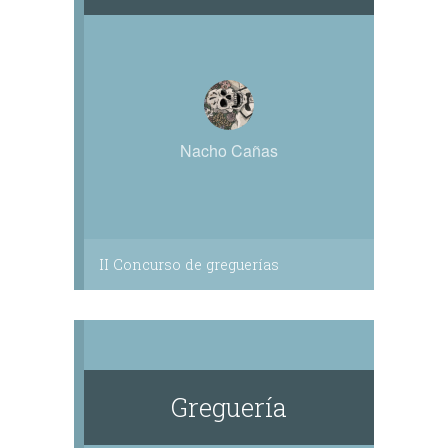
Nacho Cañas
II Concurso de greguerías
Greguería