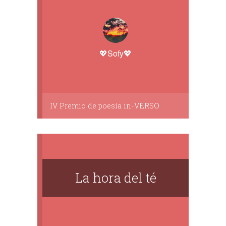
💖Sofy💖
IV Premio de poesía in-VERSO
La hora del té