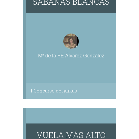
SÁBANAS BLANCAS
Mª de la FE Álvarez González
I Concurso de haikus
VUELA MÁS ALTO