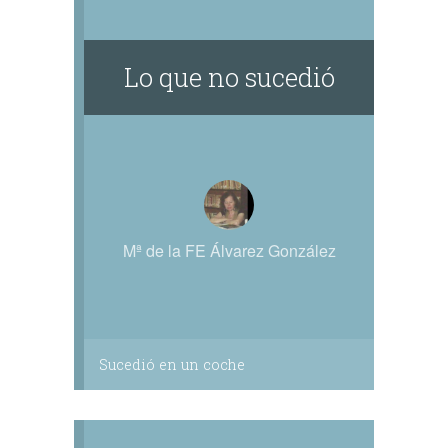
desando los ecos del exilio./..." "Me duele
Buenos Aires,/ como un 'naranjo en flor'
sin Goyeneche."
Lo que no sucedió
NOTA: Los textos entre comillas son de
mi autoría.
-------
Libros publicados:
POESÍA:
- De Buenos Aires y otras ausencias
- A solas con mi asombro
Mª de la FE Álvarez González
- En el umbral de un cántaro
(Faja Nac. de Honor - ADEA -
Mendoza - Argentina)
- Llueve desde otra piel
Sucedió en un coche
- Sólo un gorrión
LITERATURA INFANTIL:
- Raspachunda y Malos-Pelos
Premio FAIGA - ( Antología)