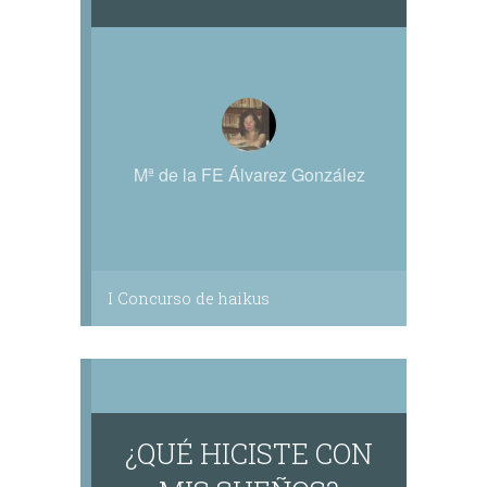
Mª de la FE Álvarez González
I Concurso de haikus
¿QUÉ HICISTE CON