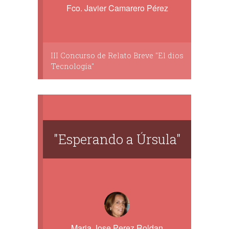
Fco. Javier Camarero Pérez
III Concurso de Relato Breve "El dios
Tecnología"
"Esperando a Úrsula"
Maria Jose Perez Roldan