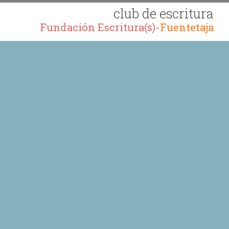
club de escritura
Fundación Escritura(s)-
Fuentetaja