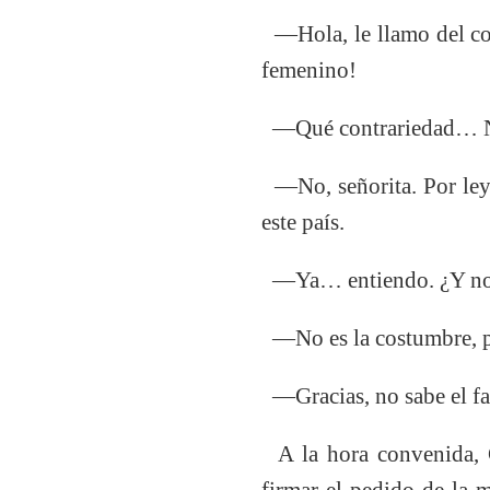
—Hola, le llamo del conc
femenino!
—Qué contrariedad… No 
—No, señorita. Por ley, 
este país.
—Ya… entiendo. ¿Y no me
—No es la costumbre, pe
—Gracias, no sabe el fa
A la hora convenida, C
firmar el pedido de la 