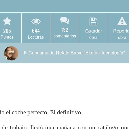
132
265
644
Guardar
Reporta
comentarios
Puntos
Lecturas
obra
obra
III Concurso de Relato Breve "El dios Tecnología"
o el coche perfecto. El definitivo.
de trabajo, llegó una mañana con un catálogo que