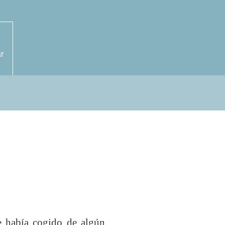
r
 había cogido de algún