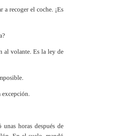
r a recoger el coche. ¡Es
a?
 al volante. Es la ley de
mposible.
 excepción.
ó unas horas después de
alón. En el suelo, mandó