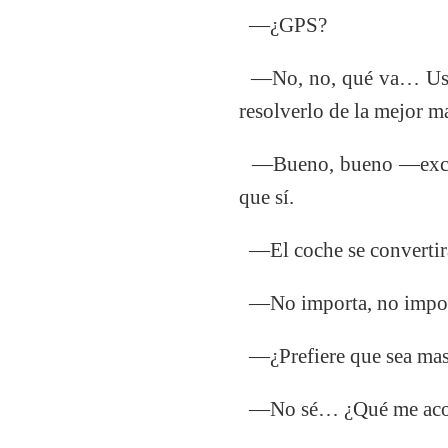
—¿GPS?
—No, no, qué va… Usted 
resolverlo de la mejor m
—Bueno, bueno —exclam
que sí.
—El coche se convertirá 
—No importa, no importa
—¿Prefiere que sea mas
—No sé… ¿Qué me aco