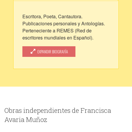
Escritora, Poeta, Cantautora.
Publicaciones personales y Antologías.
Perteneciente a REMES (Red de
escritores mundiales en Español).
Sociedad de Escritores de Valparaíso,
Chile. Agrupación de Poetas Rubén
EXPANDIR BIOGRAFÍA
Darío. Agrupación de Poesía Madero,
Chile.
http://poemasdefran.blogspot.com
www.youtube.com/francisca4avaria
Obras independientes de Francisca
Avaria Muñoz