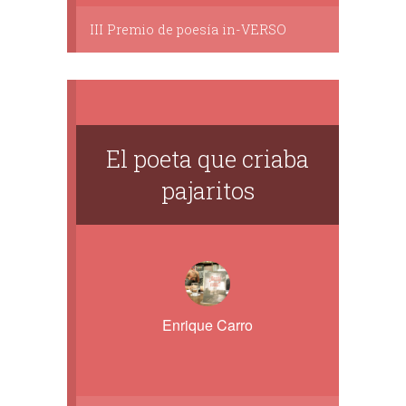
III Premio de poesía in-VERSO
El poeta que criaba
pajaritos
Enrique Carro