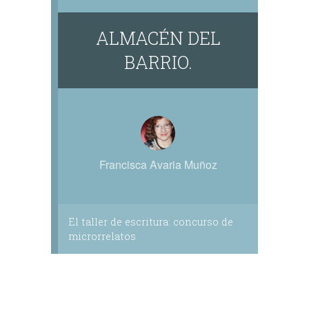
ALMACÉN DEL
BARRIO.
Francisca Avaria Muñoz
El taller de escritura: concurso de
microrrelatos