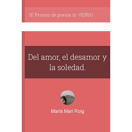
III Premio de poesía in-VERSO
Del amor, el desamor y
la soledad.
María Marí Roig