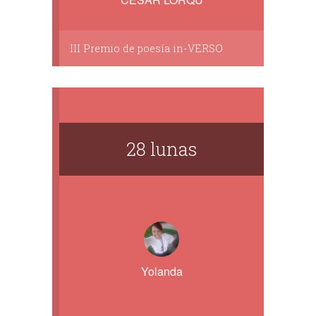
III Premio de poesía in-VERSO
28 lunas
Yolanda