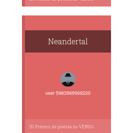
Neandertal
user 5983569569220
III Premio de poesía in-VERSO