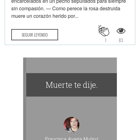
encarcelados en un pecho sepultados para siempre
sin compasión. — Como perece la rosa destruida
muere un corazón herido por...
SEGUIR LEYENDO
1
83
Muerte te dije.
Francisca Avaria Muñoz