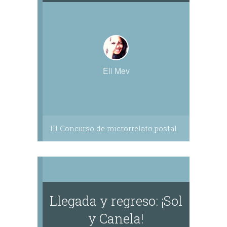
Eli Mev
III Concurso de microrrelato postal
Llegada y regreso: ¡Sol
y Canela!