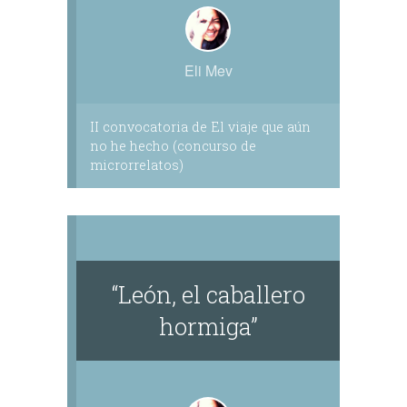
Eli Mev
II convocatoria de El viaje que aún
no he hecho (concurso de
microrrelatos)
​“León, el caballero
hormiga”