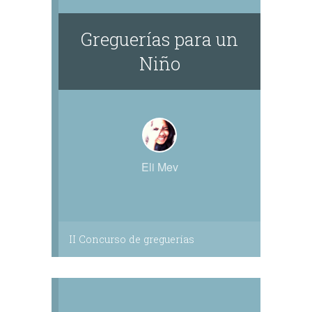
Greguerías para un
Niño
Eli Mev
II Concurso de greguerías