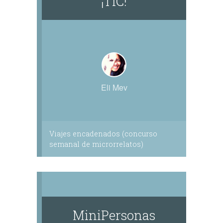
¡TIC!
Eli Mev
Viajes encadenados (concurso
semanal de microrrelatos)
MiniPersonas