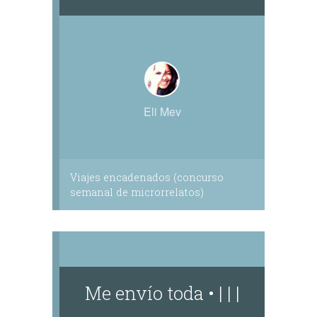
Eli Mev
Viajes encadenados (concurso
semanal de microrrelatos)
Me envío toda • | | |