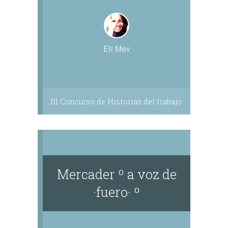
Eli Mev
III Concurso de Historias del trabajo
Mercader º a voz de
·fuero· º