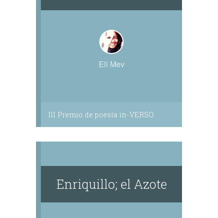
Eli Mev
III Premio de poesía in-VERSO
Enriquillo; el Azote