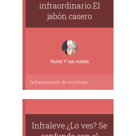
infraordinario.El
jabón casero
Nuria Y las nubes
Infraconcurso de escritura
Infraleve.¿Lo ves? Se