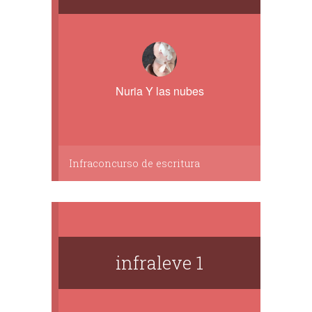
Nuria Y las nubes
Infraconcurso de escritura
infraleve 1