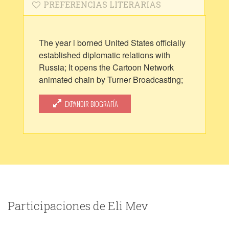
PREFERENCIAS LITERARIAS
The year i borned United States officially
established diplomatic relations with
Russia; It opens the Cartoon Network
animated chain by Turner Broadcasting;
And it was declared the International Year
of space. I want to conquer myself, and
EXPANDIR BIOGRAFÍA
Sauvez le monde l'art. I'm guionist, writer,
dreamer (Specially) and a student of
advertising, Performing Arts, and digital
animation.
Isn't the plnet beautiful?
I'm all the things God and i say about me.
Participaciones de Eli Mev