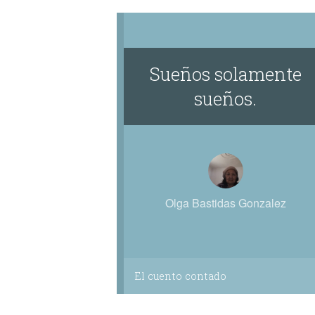
Sueños solamente
sueños.
Olga Bastidas Gonzalez
El cuento contado