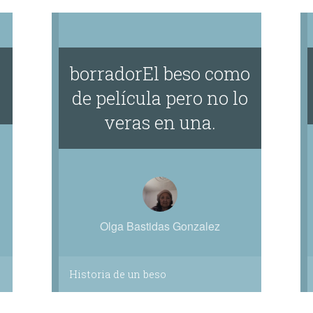
borradorEl beso como
de película pero no lo
veras en una.
Olga Bastidas Gonzalez
Historia de un beso