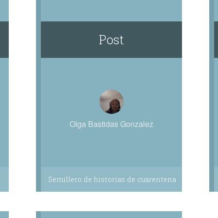
Post
Olga Bastidas Gonzalez
Semillero de historias de cuarentena