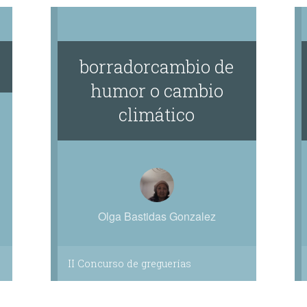
borradorcambio de
humor o cambio
climático
Olga Bastidas Gonzalez
II Concurso de greguerías