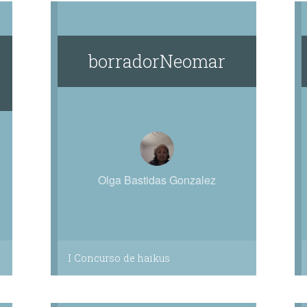
borradorNeomar
Olga Bastidas Gonzalez
I Concurso de haikus