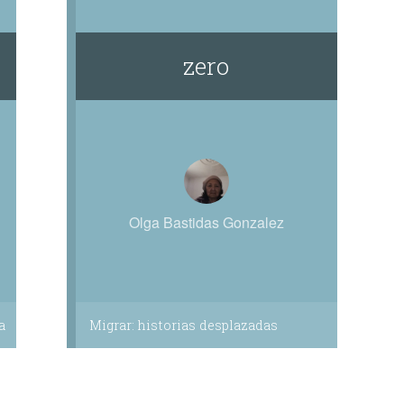
zero
Olga Bastidas Gonzalez
a
Migrar: historias desplazadas