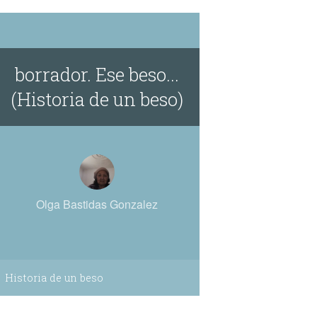
borrador. Ese beso...
(Historia de un beso)
Olga Bastidas Gonzalez
Historia de un beso