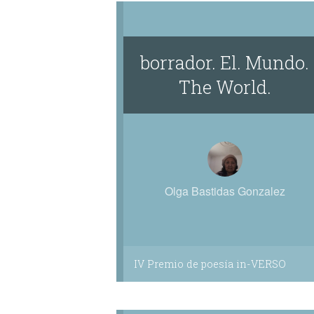
borrador. El. Mundo.
The World.
Olga Bastidas Gonzalez
IV Premio de poesía in-VERSO