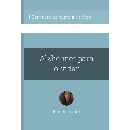
I Concurso de relato filosófico
Alzheimer para
olvidar
kim ihl kaiser