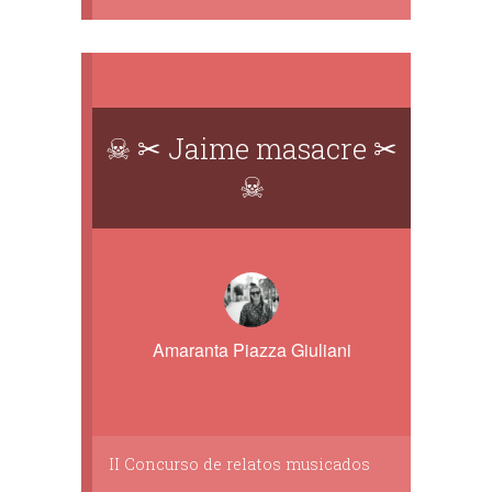
☠ ✂ Jaime masacre ✂
☠
Amaranta Piazza Giuliani
II Concurso de relatos musicados