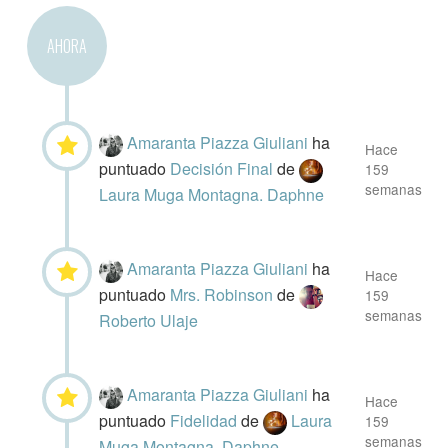
AHORA
Amaranta Piazza Giuliani
ha
Hace
puntuado
Decisión Final
de
159
semanas
Laura Muga Montagna. Daphne
Amaranta Piazza Giuliani
ha
Hace
puntuado
Mrs. Robinson
de
159
semanas
Roberto Ulaje
Amaranta Piazza Giuliani
ha
Hace
puntuado
Fidelidad
de
Laura
159
semanas
Muga Montagna. Daphne