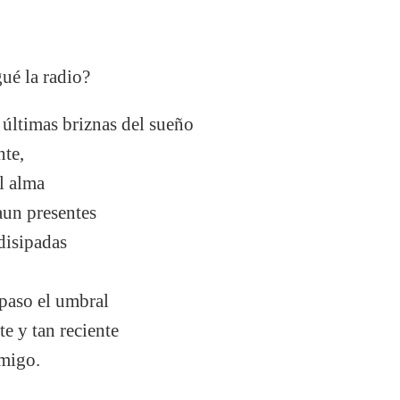
ué la radio?
 últimas briznas del sueño
nte,
el alma
aun presentes
disipadas
paso el umbral
te y tan reciente
migo.