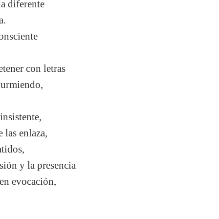
da diferente
a.
onsciente
retener con letras
 durmiendo,
insistente,
e las enlaza,
atidos,
sión y la presencia
ven evocación,