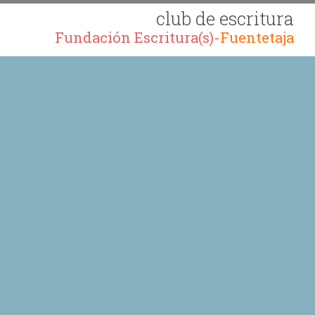
club de escritura
Fundación Escritura(s)-
Fuentetaja