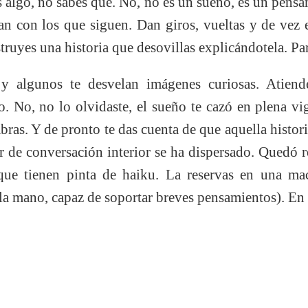
s algo, no sabes qué. No, no es un sueño, es un pensam
nan con los que siguen. Dan giros, vueltas y de vez
truyes una historia que desovillas explicándotela. Par
y algunos te desvelan imágenes curiosas. Atiende
o. No, no lo olvidaste, el sueño te cazó en plena vi
bras. Y de pronto te das cuenta de que aquella histori
 de conversación interior se ha dispersado. Quedó 
 que tienen pinta de haiku. La reservas en una ma
 la mano, capaz de soportar breves pensamientos). En 