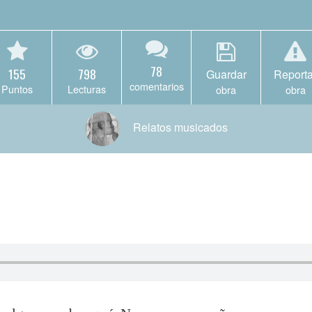
78
155
798
Guardar
Reporta
comentarios
Puntos
Lecturas
obra
obra
Relatos musicados