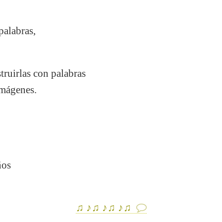
palabras,
truirlas con palabras
imágenes.
a
ños
♫ ♪♫ ♪♫ ♪♫