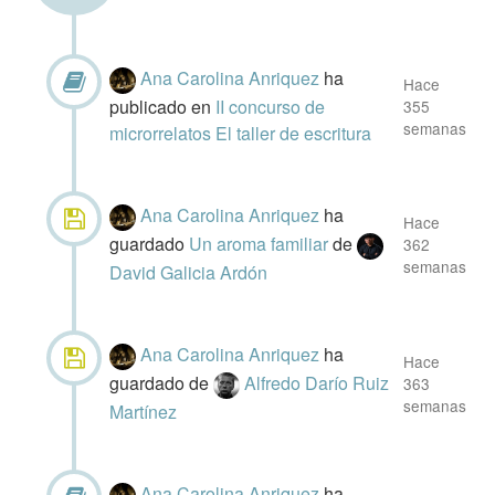
Ana Carolina Anriquez
ha
Hace
publicado
en
II concurso de
355
semanas
microrrelatos El taller de escritura
Ana Carolina Anriquez
ha
Hace
guardado
Un aroma familiar
de
362
semanas
David Galicia Ardón
Ana Carolina Anriquez
ha
Hace
guardado
de
Alfredo Darío Ruiz
363
semanas
Martínez
Ana Carolina Anriquez
ha