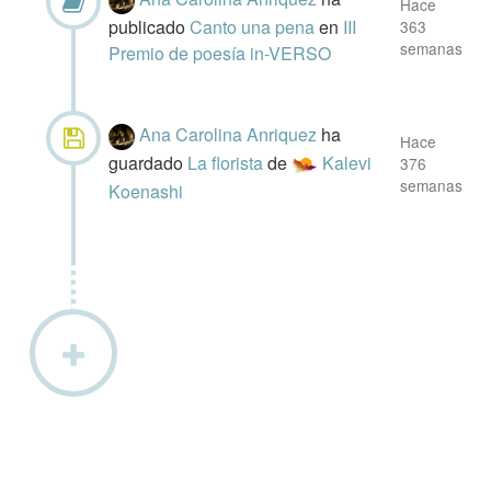
Hace
publicado
Canto una pena
en
III
363
semanas
Premio de poesía in-VERSO
Ana Carolina Anriquez
ha
Hace
guardado
La florista
de
Kalevi
376
semanas
Koenashi