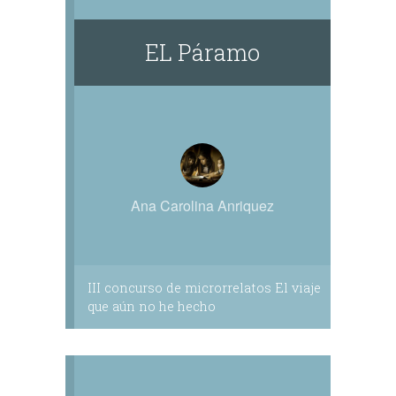
EL Páramo
Ana Carolina Anriquez
III concurso de microrrelatos El viaje
que aún no he hecho