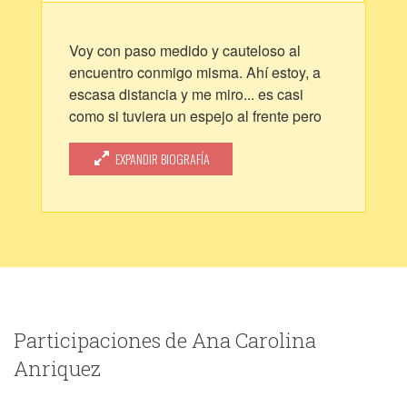
Voy con paso medido y cauteloso al
encuentro conmigo misma. Ahí estoy, a
escasa distancia y me miro... es casi
como si tuviera un espejo al frente pero
con una enorme ventana por detrás. Una
ventana a las nubes y a los altos árboles
EXPANDIR BIOGRAFÍA
de follaje verde. Voy con paso medido y
cauteloso y me recuerdo que soy yo, que
no debo temer y me tomo de las manos.
A ese encuentro voy.
Participaciones de Ana Carolina
Anriquez