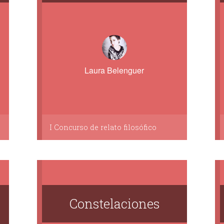
Laura Belenguer
I Concurso de relato filosófico
a
Constelaciones