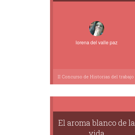
lorena del valle paz
II Concurso de Historias del trabajo
El aroma blanco de l
vida