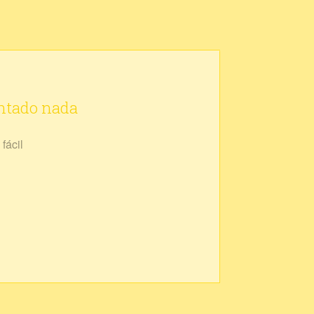
ontado nada
fácil