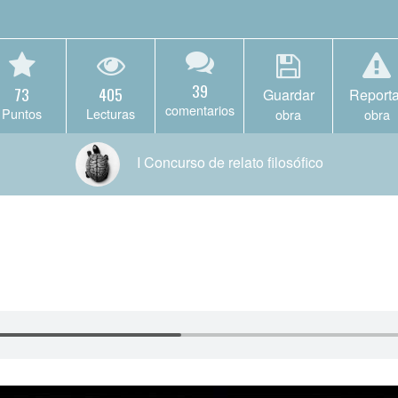
39
73
405
Guardar
Reporta
comentarios
Puntos
Lecturas
obra
obra
I Concurso de relato filosófico