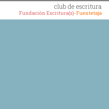
club de escritura
Fundación Escritura(s)-
Fuentetaja