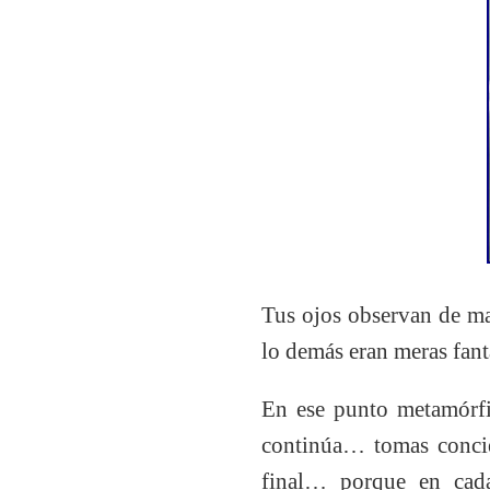
Tus ojos observan de ma
lo demás eran meras fanta
En ese punto metamórfic
continúa… tomas concien
final… porque en cada