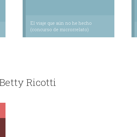
El viaje que aún no he hecho
(concurso de microrrelato)
Betty Ricotti