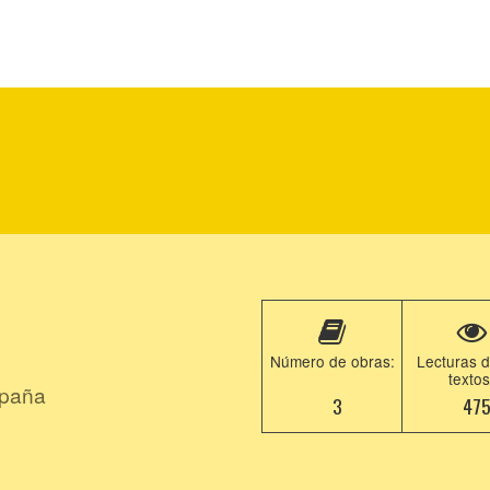
Número de obras:
Lecturas d
textos
spaña
3
47