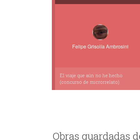
Felipe Grisolía Ambrosini
El viaje que aún no he hecho
(concurso de microrrelato)
Obras guardadas de