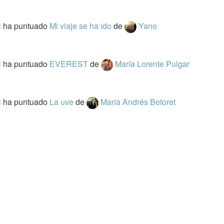
i
ha puntuado
Mi viaje se ha ido
de
Yano
i
ha puntuado
EVEREST
de
María Lorente Pulgar
i
ha puntuado
La uve
de
María Andrés Betoret