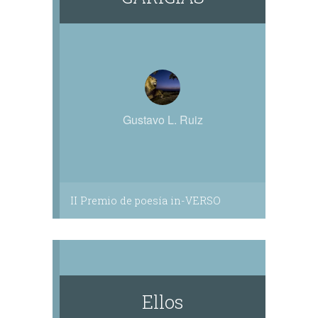
Gustavo L. Ruiz
II Premio de poesía in-VERSO
Ellos