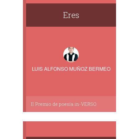
Eres
LUIS ALFONSO MUÑOZ BERMEO
II Premio de poesía in-VERSO