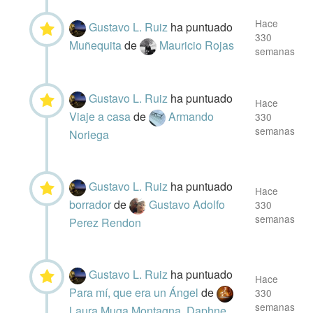
Hace
Gustavo L. Ruiz
ha puntuado
330
Muñequita
de
Mauricio Rojas
semanas
Gustavo L. Ruiz
ha puntuado
Hace
Viaje a casa
de
Armando
330
semanas
Noriega
Gustavo L. Ruiz
ha puntuado
Hace
borrador
de
Gustavo Adolfo
330
semanas
Perez Rendon
Gustavo L. Ruiz
ha puntuado
Hace
Para mí, que era un Ángel
de
330
semanas
Laura Muga Montagna. Daphne