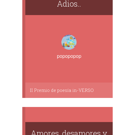
Adios..
popopopop
II Premio de poesía in-VERSO
Amores, desamores y