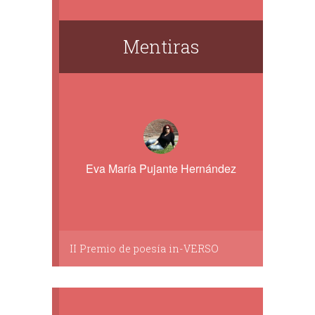
Mentiras
Eva María Pujante Hernández
II Premio de poesía in-VERSO