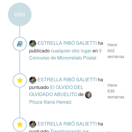
AHORA
ESTRELLA RIBÓ SALIETTI
ha
Hace
publicado
cualquier otro lugar
en
II
602
semanas
Concurso de Microrrelato Postal
ESTRELLA RIBÓ SALIETTI
ha
Hace
puntuado
El OLVIDO DEL
636
OLVIDADO ABUELITO
de
semanas
Piluca Illana Herraiz
ESTRELLA RIBÓ SALIETTI
ha
puntuado
Transformando los