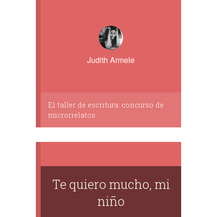
Judith Armele
El taller de escritura: concurso de
microrrelatos
Te quiero mucho, mi
niño