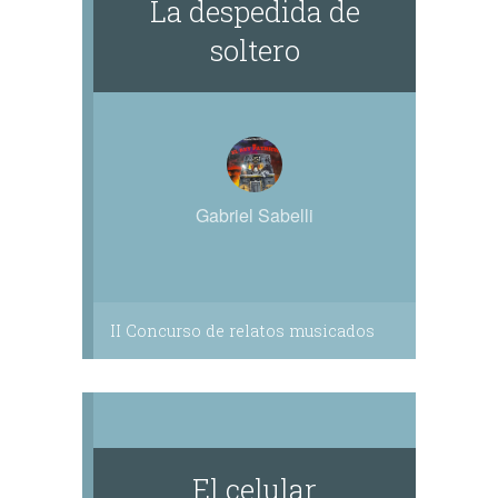
La despedida de
soltero
Gabriel Sabelli
II Concurso de relatos musicados
El celular