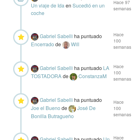
Hace 97
Un viaje de Ida
en
Sucedió en un
semanas
coche
Hace
Gabriel Sabelli
ha puntuado
100
Encerrado
de
Will
semanas
Hace
Gabriel Sabelli
ha puntuado
LA
100
TOSTADORA
de
ConstanzaM
semanas
Gabriel Sabelli
ha puntuado
Hace
Joe el Bueno
de
José De
100
semanas
Bonilla Butragueño
Hace
Gabriel Sabelli
ha puntuado
Un