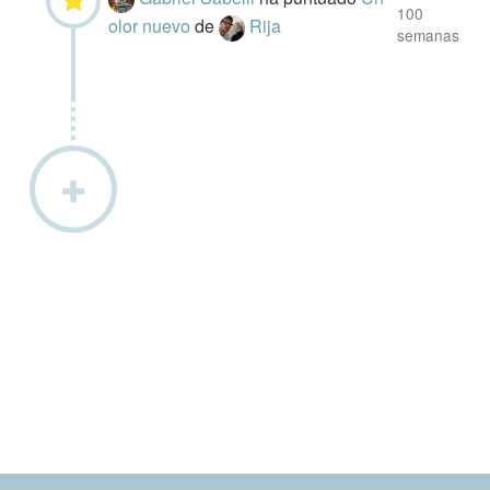
100
olor nuevo
de
Rija
semanas