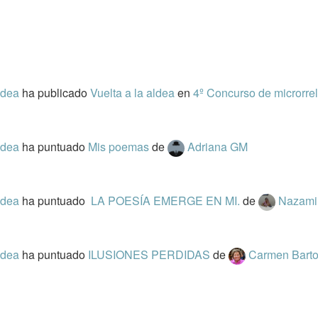
ldea
ha publicado
Vuelta a la aldea
en
4º Concurso de microrrel
ldea
ha puntuado
Mis poemas
de
Adriana GM
ldea
ha puntuado
LA POESÍA EMERGE EN MI.
de
Nazami
ldea
ha puntuado
ILUSIONES PERDIDAS
de
Carmen Bart