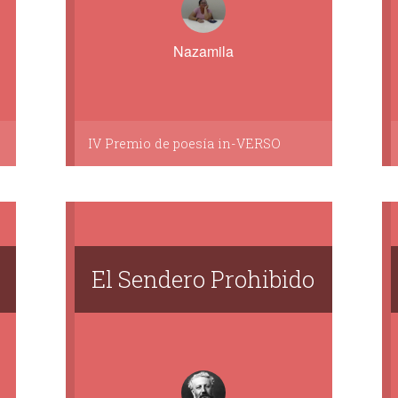
Nazamila
IV Premio de poesía in-VERSO
El Sendero Prohibido