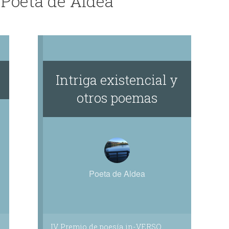
 Poeta de Aldea
Intriga existencial y
otros poemas
Poeta de Aldea
IV Premio de poesía in-VERSO