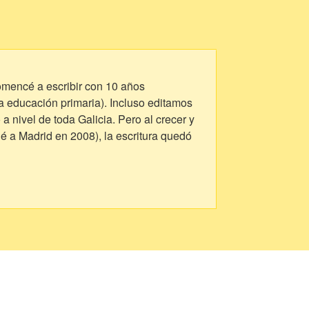
Comencé a escribir con 10 años
a educación primaria). Incluso editamos
a nivel de toda Galicia. Pero al crecer y
é a Madrid en 2008), la escritura quedó
ta, un relato, y la capacidad seguía
ue pedían enviarles poemas o relatos.
infancia, mi marido, me decían, es que
ía hibernando, incluso creé un perfil en
creé mi página de Wordpress. La vida
 esto no pare!
 de cuando era una adolescente, y
 es entregar emociones a quien la lee.