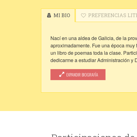
MI BIO
PREFERENCIAS LIT
Nací en una aldea de Galicia, de la pro
aproximadamente. Fue una época muy fru
un libro de poemas toda la clase. Partic
dedicarme a estudiar Administración y 
relegada. Pero siempre estaba ahí, a ve
innata. Y de repente, llegó la pandemia,
EXPANDIR BIOGRAFÍA
Escribí un poema, y un relato, y llegué 
se te da muy bien escribir, tienes que re
Instagram para divulgar mi obra (@poet
nos ha sorpresas, pero sin duda hay que
La poesía es terapia, siempre lo fue, y
algunos son desgarradores, reflejo de aq
También escribo relatos, aunque no se 