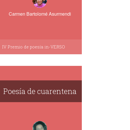
Carmen Bartolomé Asurmendi
IV Premio de poesía in-VERSO
Poesía de cuarentena