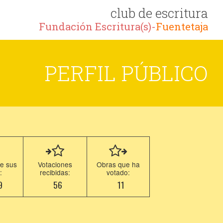
club de escritura
Fundación Escritura(s)-
Fuentetaja
PERFIL PÚBLICO
e sus
Votaciones
Obras que ha
:
recibidas:
votado:
9
56
11