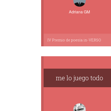
Adriana GM
IV Premio de poesía in-VERSO
me lo juego todo