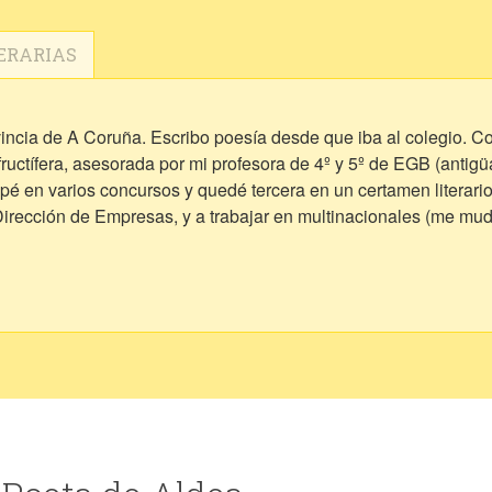
ERARIAS
vincia de A Coruña. Escribo poesía desde que iba al colegio. 
ctífera, asesorada por mi profesora de 4º y 5º de EGB (antigü
ipé en varios concursos y quedé tercera en un certamen literario 
Dirección de Empresas, y a trabajar en multinacionales (me mud
ces escribía algo para alguien , un poema de despedida, una car
 y afloraron concursos de poesía, y libros del confinamiento, q
al corazón de varias personas, y mi profesora, una amiga de la 
tomarlo! y así lo hice, desbloqueé la pasión por escribir que ten
adealdea) , me apunté al Taller del Poeta de Escuela Cursiva, 
 crear las circunstancias adecuadas, y todo llega! y espero que
 se me había olvidado lo reparadora que era!.Ahora leo poemas
uella época. La poesía es liberación, es soltar sentimientos, y
me dan tan bien como la poesía (por ahora).