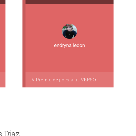
endryna ledon
IV Premio de poesía in-VERSO
s Diaz