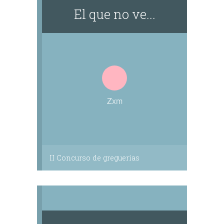
El que no ve...
Zxm
II Concurso de greguerías