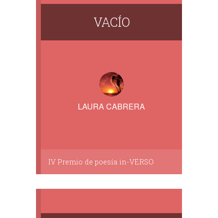
VACÍO
LAURA CABRERA
IV Premio de poesía in-VERSO