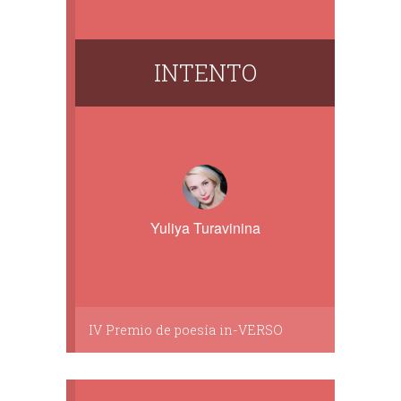
INTENTO
Yuliya Turavinina
IV Premio de poesía in-VERSO